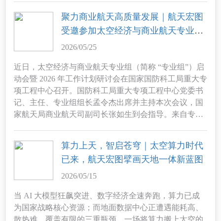
星测运控领域三家商业航天代表企业共同受邀参与交
聚力商业航天高质量发展｜航天宏图
流。
受邀参加太空经济与商业航天专业组
启动会
2026/05/25
近日，太空经济与商业航天专业组（简称 “专业组”）启
动会暨 2026 年工作计划研讨会在国家国防科工局重大专
项工程中心召开。国防科工局重大专项工程中心党委书
记、主任、专业组组长孟令杰出席并主持本次会议，国
家航天局商业航天司副司长张如生到会指导。来自专业
组的专家、委员及企事业单位代表共 40 余人参会，航天
宏图作为商业航天全产业链典型代表受邀出席。
算力上天，智启苍穹｜太空算力时代
已来，航天宏图擘画天地一体新蓝图
2026/05/15
当 AI 大模型狂飙突进、数字经济全速奔跑，算力已成
为国家战略核心资源；而地面数据中心正遭遇能耗高、
散热难、覆盖有限的三重瓶颈，一场将算力搬上太空的