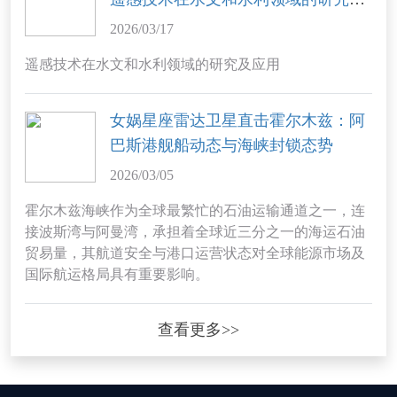
应用
2026/03/17
遥感技术在水文和水利领域的研究及应用
女娲星座雷达卫星直击霍尔木兹：阿
巴斯港舰船动态与海峡封锁态势
2026/03/05
霍尔木兹海峡作为全球最繁忙的石油运输通道之一，连
接波斯湾与阿曼湾，承担着全球近三分之一的海运石油
贸易量，其航道安全与港口运营状态对全球能源市场及
国际航运格局具有重要影响。
查看更多>>