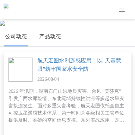
公司动态
产品动态
航天宏图水利遥感应用：以“天基慧
眼”筑牢国家水安全防
2026/08/04
2026 年汛期，湖南石门山洪地质灾害、台风 “美莎克”
引发广西水库险情、东北流域持续性洪涝等多起水旱灾
害接连发生。面对多重灾害考验，航天宏图依托全自主
可控卫星遥感技术体系，第一时间为各级相关主管单位
提供及时、准确的空间信息支撑。系列实战应用，既充
分验证商业航天服务国家防灾减灾重大需求的核心能
力，也推动水利遥感应用从 “应急场景可用” 升级为 “常