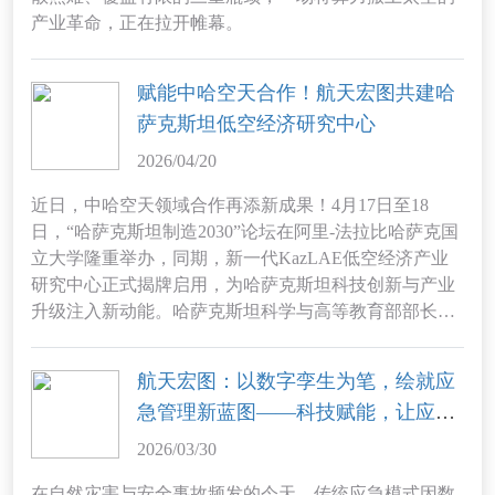
产业革命，正在拉开帷幕。
赋能中哈空天合作！航天宏图共建哈
萨克斯坦低空经济研究中心
2026/04/20
近日，中哈空天领域合作再添新成果！4月17日至18
日，“哈萨克斯坦制造2030”论坛在阿里-法拉比哈萨克国
立大学隆重举办，同期，新一代KazLAE低空经济产业
研究中心正式揭牌启用，为哈萨克斯坦科技创新与产业
升级注入新动能。哈萨克斯坦科学与高等教育部部长萨
亚特·努尔别克、副部长季娜拉·谢格洛娃，哈萨克国立
大学校长让赛特·图伊梅巴耶夫，以及国际专家、外国代
航天宏图：以数字孪生为笔，绘就应
表团、科技企业代表共同出席仪式，见证这一重要时
急管理新蓝图——科技赋能，让应急
刻。
响应快人一步、救援决策精准高效
2026/03/30
在自然灾害与安全事故频发的今天，传统应急模式因数