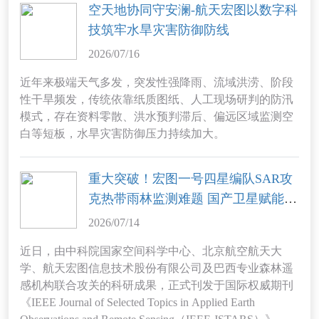
空天地协同守安澜-航天宏图以数字科
态化业务好用”。
技筑牢水旱灾害防御防线
2026/07/16
近年来极端天气多发，突发性强降雨、流域洪涝、阶段
性干旱频发，传统依靠纸质图纸、人工现场研判的防汛
模式，存在资料零散、洪水预判滞后、偏远区域监测空
白等短板，水旱灾害防御压力持续加大。
重大突破！宏图一号四星编队SAR攻
克热带雨林监测难题 国产卫星赋能全
球森林碳汇核算
2026/07/14
近日，由中科院国家空间科学中心、北京航空航天大
学、航天宏图信息技术股份有限公司及巴西专业森林遥
感机构联合攻关的科研成果，正式刊发于国际权威期刊
《IEEE Journal of Selected Topics in Applied Earth