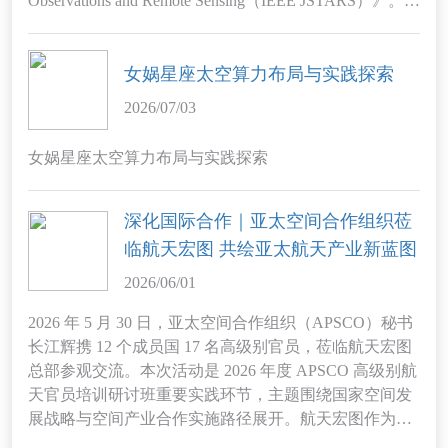
Observations and Remote Sensing（IEEE JSTARS）》。依
托宏图一号四星车轮编队 SAR 独有的多基线双站干涉观
测能力，科研团队成功攻克致密热带森林林下地形、森
林高度同步反演世界级技术难题，将国产编队 SAR 应用
女娲星座太空算力布局与实践探索
从传统高精度地形测绘拓展至全球森林生态遥感领域，
2026/07/03
为森林碳储量估算、全球气候变化研究打造自主可控的
空天信息技术方案。
女娲星座太空算力布局与实践探索
深化国际合作｜亚太空间合作组织莅
临航天宏图 共绘亚太航天产业新蓝图
2026/06/01
2026 年 5 月 30 日，亚太空间合作组织（APSCO）秘书
长江辉携 12 个成员国 17 名高级别官员，莅临航天宏图
总部参观交流。本次活动是 2026 年度 APSCO 高级别航
天官员培训研讨班重要实践环节，主题围绕国家空间发
展战略与空间产业合作实施路径展开。航天宏图作为卫
星遥感全产业链标杆企业，与火箭制造、卫星研制、卫